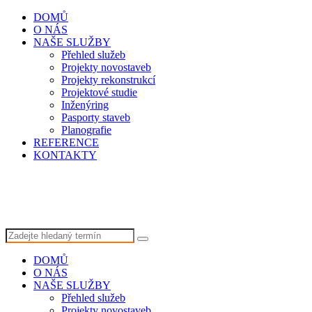
DOMŮ
O NÁS
NAŠE SLUŽBY
Přehled služeb
Projekty novostaveb
Projekty rekonstrukcí
Projektové studie
Inženýring
Pasporty staveb
Planografie
REFERENCE
KONTAKTY
DOMŮ
O NÁS
NAŠE SLUŽBY
Přehled služeb
Projekty novostaveb