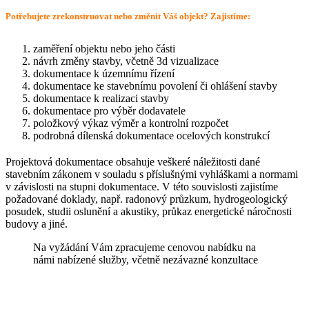
Potřebujete zrekonstruovat nebo změnit Váš objekt? Zajistíme:
zaměření objektu nebo jeho části
návrh změny stavby, včetně 3d vizualizace
dokumentace k územnímu řízení
dokumentace ke stavebnímu povolení či ohlášení stavby
dokumentace k realizaci stavby
dokumentace pro výběr dodavatele
položkový výkaz výměr a kontrolní rozpočet
podrobná dílenská dokumentace ocelových konstrukcí
Projektová dokumentace obsahuje veškeré náležitosti dané
stavebním zákonem v souladu s příslušnými vyhláškami a normami
v závislosti na stupni dokumentace. V této souvislosti zajistíme
požadované doklady, např. radonový průzkum, hydrogeologický
posudek, studii oslunění a akustiky, průkaz energetické náročnosti
budovy a jiné.
Na vyžádání Vám zpracujeme cenovou nabídku na
námi nabízené služby, včetně nezávazné konzultace