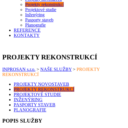
Projekty rekonstrukcí
Projektové studie
Inženýring
Pasporty staveb
Planografie
REFERENCE
KONTAKTY
PROJEKTY REKONSTRUKCÍ
INPROSAN s.r.o.
>
NAŠE SLUŽBY
>
PROJEKTY
REKONSTRUKCÍ
PROJEKTY NOVOSTAVEB
PROJEKTY REKONSTRUKCÍ
PROJEKTOVÉ STUDIE
INŽENÝRING
PASPORTY STAVEB
PLANOGRAFIE
POPIS SLUŽBY